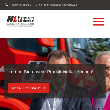
+49 (0) 5436 96 97 – 0
info@luedecke-recycling.de
Boden-/Bauschutt-
Lernen Sie unsere Produktvielfalt kennen!
MEHR ERFAHREN