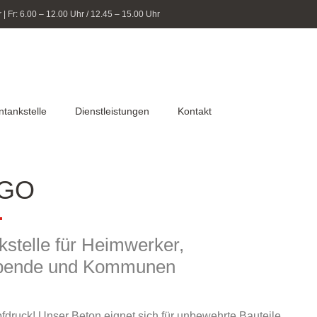
| Fr: 6.00 – 12.00 Uhr / 12.45 – 15.00 Uhr
ntankstelle
Dienstleistungen
Kontakt
GO
kstelle für Heimwerker,
i­bende und Kommunen
fdruck! Unser Beton eignet sich für unbewehrte Bauteile