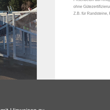
ohne Gütezertifizier
Z.B. für Randsteine