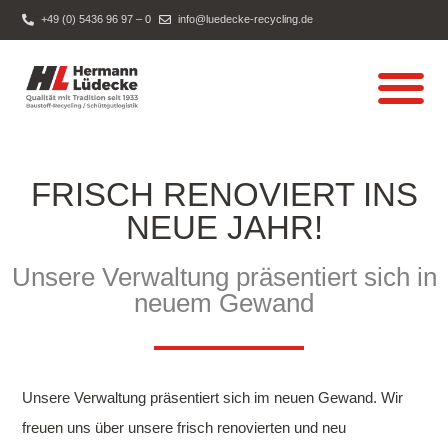
+49 (0) 5436 96 97 – 0
info@luedecke-recycling.de
Boden-/Bauschutt-
FRISCH RENOVIERT INS
NEUE JAHR!
Unsere Verwaltung präsentiert sich in
neuem Gewand
Unsere Verwaltung präsentiert sich im neuen Gewand. Wir
freuen uns über unsere frisch renovierten und neu