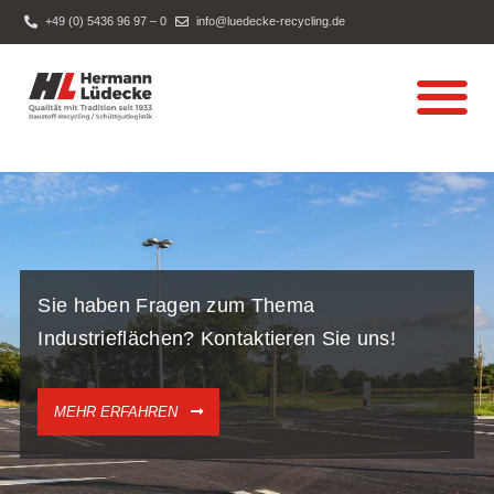
+49 (0) 5436 96 97 – 0
info@luedecke-recycling.de
Boden-/Bauschutt-
Sie haben Fragen zum Thema
Industrieflächen? Kontaktieren Sie uns!
MEHR ERFAHREN